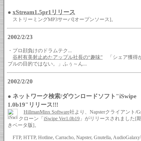
●
xStream1.5pr1リリース
ストリーミングMP3サーバ[オープンソース]。
2002/2/23
・プロ顔負けのドラムテク...
谷村有美射止めたアップル社長の“趣味”
「シェア獲得
プルの目的ではない。」ふぅ～ん...
2002/2/20
● ネットワーク検索/ダウンロードソフト"iSwipe
1.0b19"リリース!!!
HillmanMinx Software
社より、Napsterクライアント/Gnut
クローン「
iSwipe Ver1.0b19
」がリリースされました[
きベータ版]。
FTP, HTTP, Hotline, Carracho, Napster, Gnutella, AudioGala