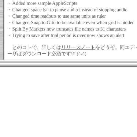
・Added more sample AppleScripts
・Changed space bar to pause audio instead of stopping audio
・Changed time readouts to use same units as ruler
・Changed Snap to Grid to be available even when grid is hidden
・Split By Markers now truncates file names to 31 characters
・Trying to save after trial period is over now shows an alert
とのコトで、詳しくは
リリースノート
をどうぞ。同エデ
ーザはダウンロード必須です!!! (^-^)