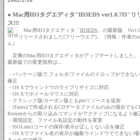
● Mac用ID3タグエディタ"ID3EDS ver1.0.7f3"
ス!!!
Mac用ID3タグエディタ「
ID3EDS
」の最新版、Ver1.0
リリースされました[フリーウエア]。（情報：作者のsan
ん）
定番のMac用ID3タグエディタがアップデートしました。
最新版での変更箇所は...
・パッケージ版で,フォルダ/ファイルのドロップができな
修正
・OS Xでウインドウのライブリサイズに対応
・OS Xでホイールマウスに対応
・クラシック版/カーボン版ともplstリソースを追加
・iTunes2で作成されるCDデータファイルのみの場合でもC
Remoteからの取り込みコマンドがアクティブになるよう修
・環境設定、ファイル名設定の動作を変更
・ISOLatin1コードの保存/表示が正しくない点を修正
・OS Xでファイル名の表示が編集ウインドウでできない場
あったので修正